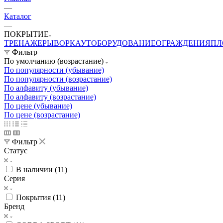
—
Каталог
—
ПОКРЫТИЕ
ТРЕНАЖЕРЫ
ВОРКАУТ
ОБОРУДОВАНИЕ
ОГРАЖДЕНИЯ
ПЛ
Фильтр
По умолчанию (возрастание)
По популярности (убывание)
По популярности (возрастание)
По алфавиту (убывание)
По алфавиту (возрастание)
По цене (убывание)
По цене (возрастание)
Фильтр
Статус
В наличии (
11
)
Серия
Покрытия (
11
)
Бренд